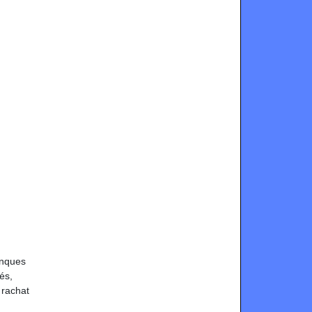
anques
és,
 rachat