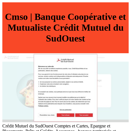
Cmso | Banque Coopérative et
Mutualiste Crédit Mutuel du
SudOuest
Crédit Mutuel du SudOuest Comptes et Cartes, Epargne et