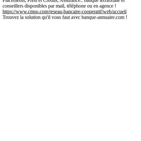
Placements, Prêts et Crédits, Assurance.. banque territoriale et
conseillers disponibles par mail, téléphone ou en agence !
https://www.cmso.com/reseau-bancaire-cooperatif/web/accueil
Trouvez la solution qu'il vous faut avec banque-annuaire.com !